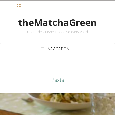
theMatchaGreen
Cours de Cuisne Japonaise dans Vaud
NAVIGATION
Pasta