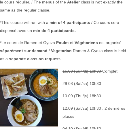
le cours régulier. / The menus of the
Atelier
class is
not
exactly the
same as the regular classe.
*This course will run with a
min of 4 participants
/ Ce cours sera
dispensé avec un
min de 4 participants.
*Le cours de Ramen et Gyoza
Poulet
et
Végétariens
est organisé
séparément sur demand
./
Vegetarian
Ramen & Gyoza class is held
as a
separate class on request.
16.08 (Sun/di) 10h30
Complet
29.08 (Sat/sa) 10h30
10.09 (Thu/je) 18h30
12.09 (Sat/sa) 10h30 : 2 dernières
places
04.10 (Sun/di) 10h30