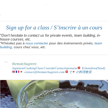
.
.
Sign up for a class / S’inscrire à un cours
*Don’t hesitate to contact us for private events, team building, in-
house courses, etc.
*N’hésitez pas à
nous contacter
pour des événements privés,
team
building
, cours chez vous, etc.
thematchagreen
JapaneseCookingClass CoursdeCuisneJaponaise
Echandens(Vaud)
contact@thematchagreen.com
で
の料理教室