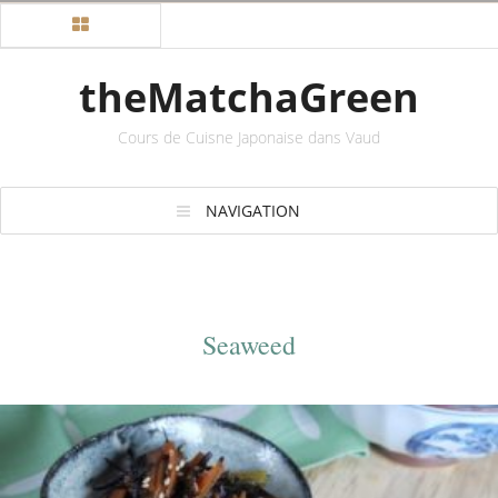
theMatchaGreen
Cours de Cuisne Japonaise dans Vaud
NAVIGATION
Seaweed