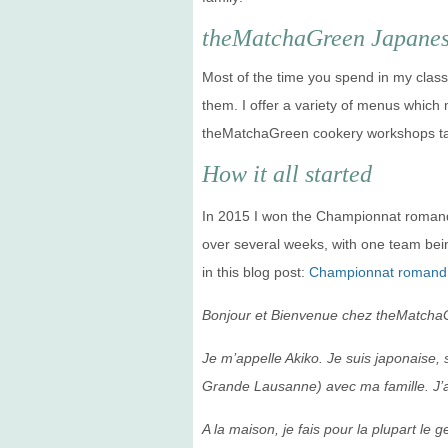
theMatchaGreen Japanes
Most of the time you spend in my class
them. I offer a variety of menus which
theMatchaGreen cookery workshops tak
How it all started
In 2015 I won the Championnat romand d
over several weeks, with one team bein
in this blog post:
Championnat romand 
Bonjour et Bienvenue chez theMatcha
Je m’appelle Akiko. Je suis japonaise,
Grande Lausanne) avec ma famille.
J’
A la maison, je fais pour la plupart le