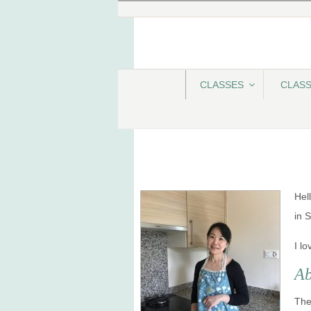
CLASSES
CLAS
Hel
in 
I l
Ab
The