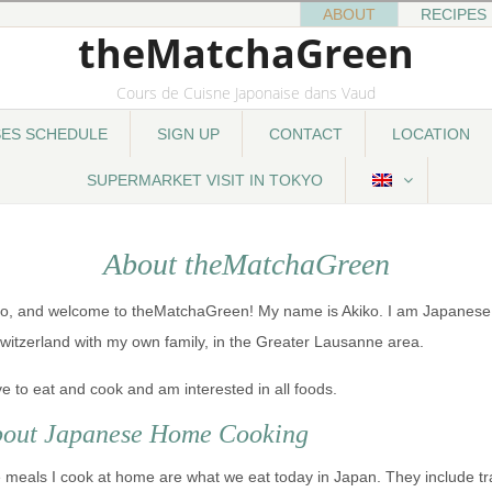
ABOUT
RECIPES
theMatchaGreen
Cours de Cuisne Japonaise dans Vaud
SES SCHEDULE
SIGN UP
CONTACT
LOCATION
SUPERMARKET VISIT IN TOKYO
About theMatchaGreen
lo, and welcome to theMatchaGreen! My name is Akiko. I am Japanese, 
Switzerland with my own family, in the Greater Lausanne area.
ove to eat and cook and am interested in all foods.
out Japanese Home Cooking
 meals I cook at home are what we eat today in Japan. They include tr