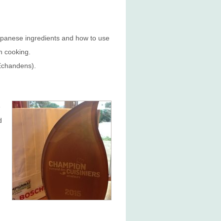
Japanese ingredients and how to use
n cooking.
Echandens).
e
d